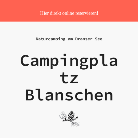
Hier direkt online reservieren!
Naturcamping am Dranser See
Campingpla
tz
Blanschen