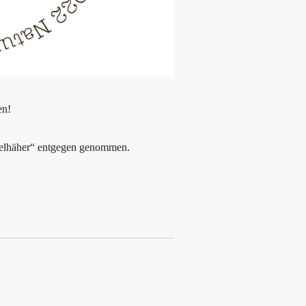
en!
elhäher“ entgegen genommen.